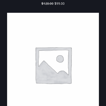
$
120.00
$
99.00