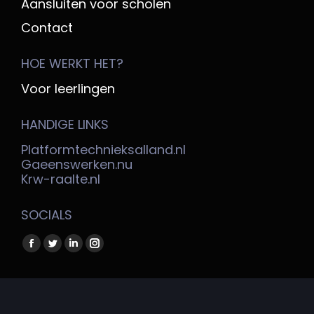
Aansluiten voor scholen
Contact
HOE WERKT HET?
Voor leerlingen
HANDIGE LINKS
Platformtechnieksalland.nl
Gaeenswerken.nu
Krw-raalte.nl
SOCIALS
Vind ons op:
Facebook
Twitter
Linkedin
Instagram
page
page
page
page
opens
opens
opens
opens
Copyright @ Platform Techniek Salland 2026
in
in
in
in