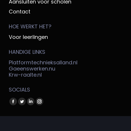
Aansluiten voor scholen
Contact
HOE WERKT HET?
Voor leerlingen
HANDIGE LINKS
Platformtechnieksalland.nl
Gaeenswerken.nu
Krw-raalte.nl
SOCIALS
Vind ons op:
Facebook
Twitter
Linkedin
Instagram
page
page
page
page
opens
opens
opens
opens
Copyright @ Platform Techniek Salland 2026
in
in
in
in