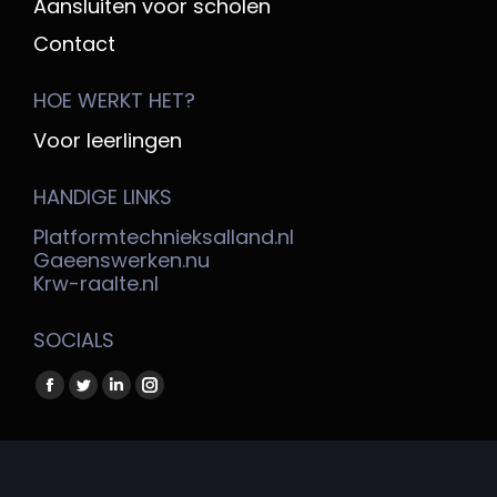
Aansluiten voor scholen
Contact
HOE WERKT HET?
Voor leerlingen
HANDIGE LINKS
Platformtechnieksalland.nl
Gaeenswerken.nu
Krw-raalte.nl
SOCIALS
Vind ons op:
Facebook
Twitter
Linkedin
Instagram
page
page
page
page
opens
opens
opens
opens
Copyright @ Platform Techniek Salland 2026
in
in
in
in