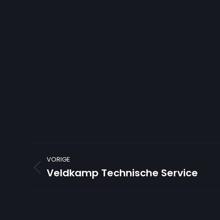
Bericht
navigatie
VORIGE
Veldkamp Technische Service
Vorig
bericht